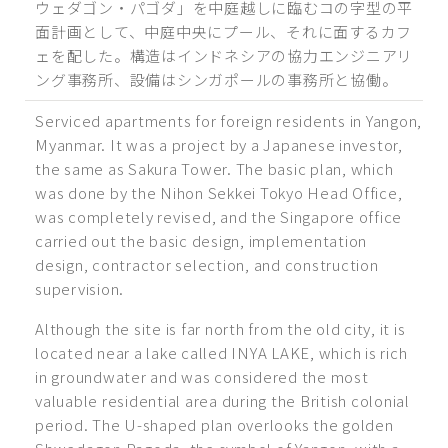
ウェダゴン・パゴダ」を中庭越しに臨むコの字型の平
面計画として、中庭中央にプール、それに面するカフ
ェを配した。構造はインドネシアの協力エンジニアリ
ング事務所、設備はシンガポールの事務所と協働。
Serviced apartments for foreign residents in Yangon,
Myanmar. It was a project by a Japanese investor,
the same as Sakura Tower. The basic plan, which
was done by the Nihon Sekkei Tokyo Head Office,
was completely revised, and the Singapore office
carried out the basic design, implementation
design, contractor selection, and construction
supervision.
Although the site is far north from the old city, it is
located near a lake called INYA LAKE, which is rich
in groundwater and was considered the most
valuable residential area during the British colonial
period. The U-shaped plan overlooks the golden